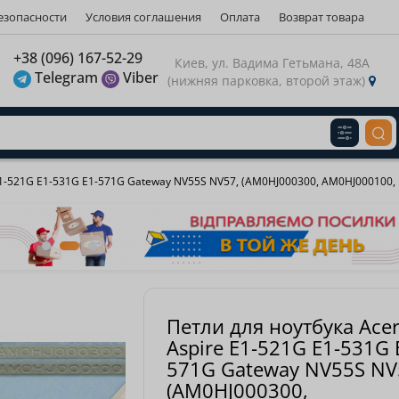
езопасности
Условия соглашения
Оплата
Возврат товара
газину
+38 (096) 167-52-29
Киев, ул. Вадима Гетьмана, 48А
Telegram
Viber
(нижняя парковка, второй этаж)
Виберіть будь ласка мову магазину
Russian
Українська
З
E1-521G E1-531G E1-571G Gateway NV55S NV57, (AM0HJ000300, AM0HJ000100,
Петли для ноутбука Ace
Aspire E1-521G E1-531G 
571G Gateway NV55S NV
(AM0HJ000300,