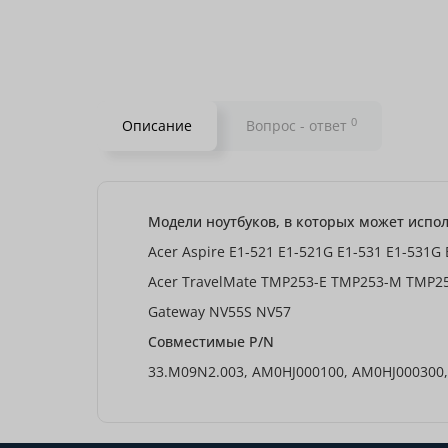
0
Описание
Вопрос - ответ
Модели ноутбуков, в которых может испол
Acer Aspire E1-521 E1-521G E1-531 E1-531G
Acer TravelMate TMP253-E TMP253-M TMP2
Gateway NV55S NV57
Совместимые P/N
33.M09N2.003, AM0HJ000100, AM0HJ000300