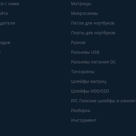
ся с нами
Матрицы
айта
Микросхемы
дители
Петли для ноутбуков
Платы для ноутбуков
родаж
Разное
и
Разъемы USB
Разъемы питания DC
Тачскрины
Шлейфы матриц
Шлейфы HDD/SSD
FFC Плоские шлейфы и конне
Разборка
Инструмент