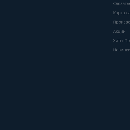
Связать
Карта с
Произво
Акции
Хиты П
Новинк