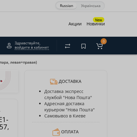
Russian
Українська
×
New
Акции
Новинки
0
Здравствуйте,
войдите в кабинет
акрити
 пара, левая+правая)
ДОСТАВКА
Доставка экспресс
службой "Нова Пошта"
Адресная доставка
курьером "Нова Пошта"
r
Самовывоз в Киеве
E1-
57,
ОПЛАТА