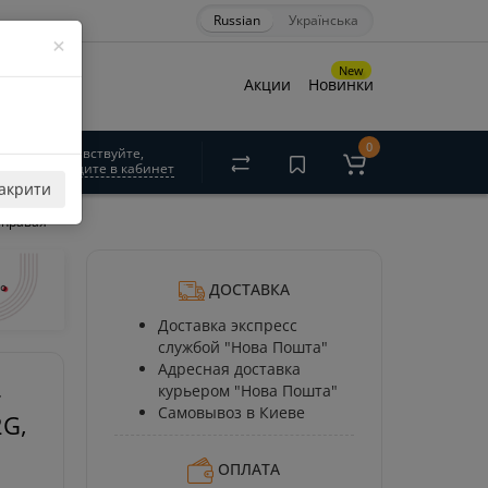
Russian
Українська
×
New
Акции
Новинки
0
Здравствуйте,
войдите в кабинет
акрити
+правая
ДОСТАВКА
Доставка экспресс
службой "Нова Пошта"
Адресная доставка
курьером "Нова Пошта"
r
Самовывоз в Киеве
2G,
ОПЛАТА