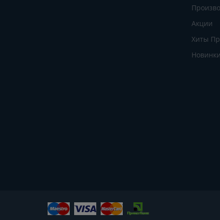
Произво
Акции
Хиты П
Новинк