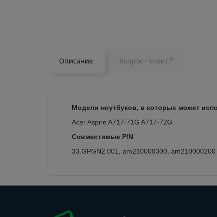
0
Описание
Вопрос - ответ
Модели ноутбуков, в которых может испо
Acer Aspire A717-71G A717-72G
Совместимые P/N
33.GPGN2.001, am210000300, am210000200