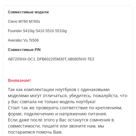
Совместимые модели
Clevo M760 M760s
Founder S410ig S410 S510 S510ig
Averatec Vu Ts506
Совместимые P/N
AB7205HX-GC1, DFB602205M30T, AB0805HX-TE3
Внимание!
Так как комплектации ноутбуков с одинаковыми
моделями могут отличаться, убедитесь, пожалуйста, что
у Вас совпала не только модель ноутбука!
Стоит так же проверить соответствие по креплениям,
форме, подключению и напряжению питания.
Если даже после этого у Вас останутся сомнения в
совместимости, пишите или звоните нам, мы
постараемся помочь Вам.