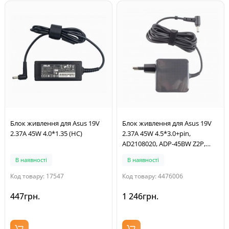
Блок живлення для Asus 19V
Блок живлення для Asus 19V
2.37A 45W 4.0*1.35 (HC)
2.37A 45W 4.5*3.0+pin,
AD2108020, ADP-45BW Z2P,
0A001-01105100, Original
В наявності
В наявності
Код товару: 17547
Код товару: 4476006
447грн.
1 246грн.