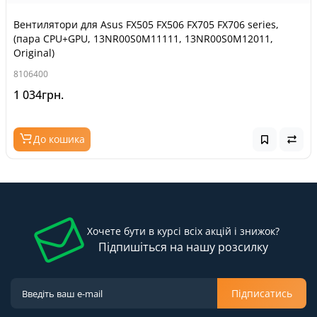
Вентилятори для Asus FX505 FX506 FX705 FX706 series,
(пара CPU+GPU, 13NR00S0M11111, 13NR00S0M12011,
Original)
8106400
1 034грн.
До кошика
Хочете бути в курсі всіх акцій і знижок?
Підпишіться на нашу розсилку
Підписатись