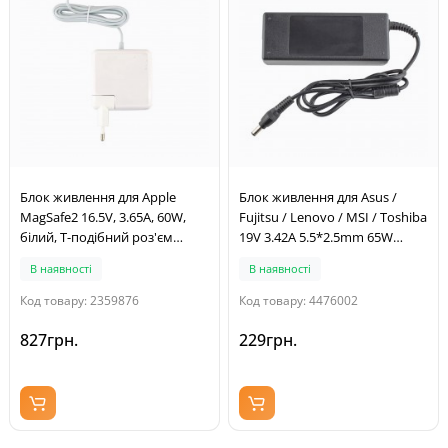
Блок живлення для Apple
Блок живлення для Asus /
MagSafe2 16.5V, 3.65A, 60W,
Fujitsu / Lenovo / MSI / Toshiba
білий, Т-подібний роз'єм
19V 3.42A 5.5*2.5mm 65W
MagSafe2, з євро-адаптером
(OEM-B)
В наявності
В наявності
Код товару: 2359876
Код товару: 4476002
827грн.
229грн.