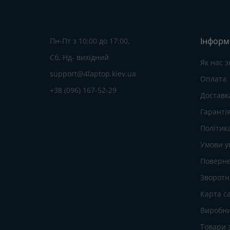
Інформ
Пн-Пт з 10:00 до 17:00,
Сб, Нд- вихідний
Як нас 
support@4laptop.kiev.ua
Оплата
+38 (096) 167-52-29
Доставк
Гаранті
Політик
Умови у
Поверне
Зворотні
Карта с
Виробн
Товари 