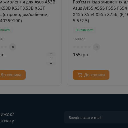
єм живлення для Asus A53B
Роз'єм гніздо живлення д
 K53B K53T X53B X53T
Asus A455 A555 F555 F554
s, (с проводом/кабелем,
X455 X554 X555 X756, (PJ1
40359100)
5.5*2.5)
явності
В наявності
56
1600271
0
0
рн.
155грн.
До кошика
До кошика
знижок?
зсилку