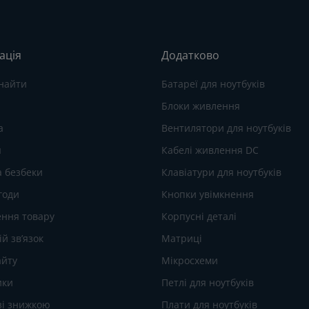
ація
Додатково
знайти
Батареї для ноутбуків
Блоки живлення
а
Вентилятори для ноутбуків
я
Кабелі живлення DC
а безбеки
Клавіатури для ноутбуків
годи
Кнопки увімкнення
ння товару
Корпусні деталі
й зв’язок
Матриці
айту
Мікросхеми
ики
Петлі для ноутбуків
зі знижкою
Плати для ноутбуків