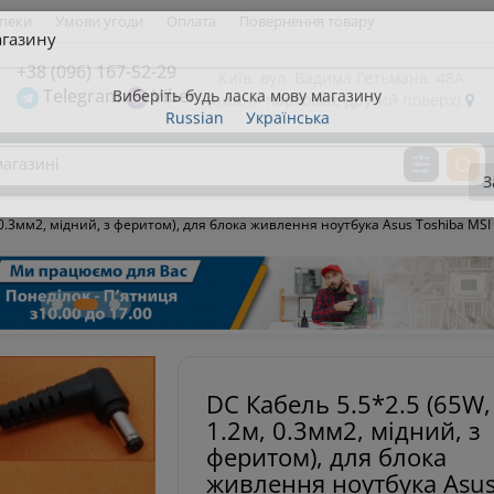
зпеки
Умови угоди
Оплата
Повернення товару
газину
+38 (096) 167-52-29
Київ, вул. Вадима Гетьмана, 48А
Telegram
Viber
(нижня парковка, другий поверх)
Виберіть будь ласка мову магазину
Russian
Українська
З
 0.3мм2, мідний, з феритом), для блока живлення ноутбука Asus Toshiba MSI L
DC Кабель 5.5*2.5 (65W,
1.2м, 0.3мм2, мідний, з
феритом), для блока
живлення ноутбука Asu