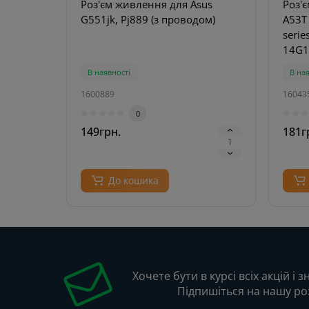
Роз'єм живлення для Asus
Роз'
G551jk, Pj889 (з проводом)
A53T
serie
14G1
В наявності
В на
1600889
16043
0
149грн.
181г
До кошика
Хочете бути в курсі всіх акцій і 
Підпишіться на нашу ро