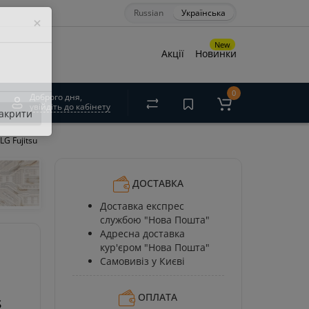
Russian
Українська
×
New
Акції
Новинки
0
Доброго дня,
увійдіть до кабінету
акрити
G Fujitsu
ДОСТАВКА
Доставка експрес
службою "Нова Пошта"
Адресна доставка
кур'єром "Нова Пошта"
Самовивіз у Києві
ОПЛАТА
s