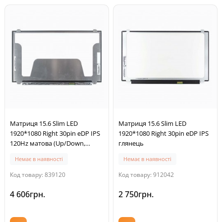
Матриця 15.6 Slim LED
Матриця 15.6 Slim LED
1920*1080 Right 30pin eDP IPS
1920*1080 Right 30pin eDP IPS
120Hz матова (Up/Down,
глянець
ширина 360мм, N156HHE-
Немає в наявності
Немає в наявності
GA1)
Код товару: 839120
Код товару: 912042
4 606грн.
2 750грн.