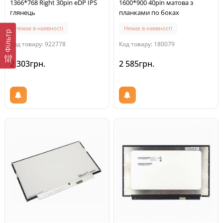
1366*768 Right 30pin eDP IPS
1600*900 40pin матова з
глянець
планками по боках
Немає в наявності
Немає в наявності
Фільтр
Код товару: 922778
Код товару: 180079
2 303грн.
2 585грн.