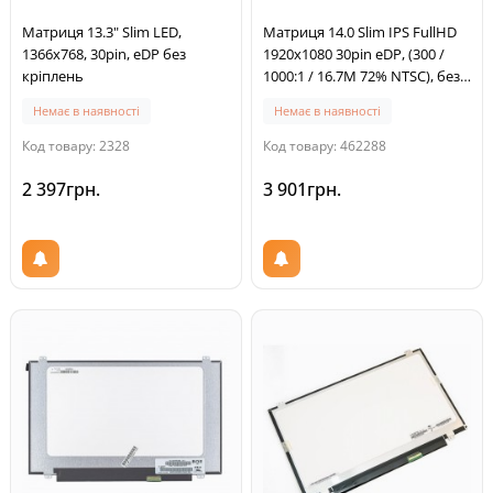
Матриця 13.3" Slim LED,
Матриця 14.0 Slim IPS FullHD
1366x768, 30pin, eDP без
1920x1080 30pin eDP, (300 /
кріплень
1000:1 / 16.7M 72% NTSC), без
кріплень, 315*197*3мм
Немає в наявності
Немає в наявності
Код товару: 2328
Код товару: 462288
2 397грн.
3 901грн.