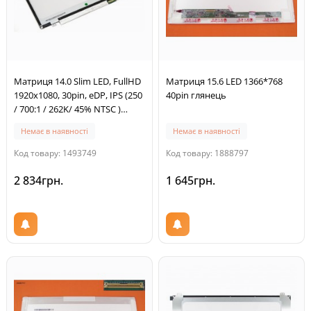
Матриця 14.0 Slim LED, FullHD
Матриця 15.6 LED 1366*768
1920x1080, 30pin, eDP, IPS (250
40pin глянець
/ 700:1 / 262K/ 45% NTSC )
кріплення верх/низ
Немає в наявності
Немає в наявності
Код товару: 1493749
Код товару: 1888797
2 834грн.
1 645грн.