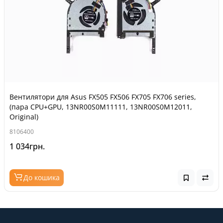
Вентилятори для Asus FX505 FX506 FX705 FX706 series,
(пара CPU+GPU, 13NR00S0M11111, 13NR00S0M12011,
Original)
8106400
1 034грн.
До кошика