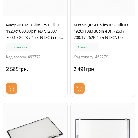
Матриця 14.0 Slim IPS FullHD
Матриця 14.0 Slim IPS FullHD
1920x1080 30pin eDP, (250 /
1920x1080 30pin eDP, (250 /
700:1 / 262K / 45% NTSC ) верх-
700:1 / 262K 45% NTSC), без
низ, ширина 315мм,
кріплень, 315*197*3мм
В наявності
В наявності
електроніка 220мм
Код товару: 462772
Код товару: 462279
2 585грн.
2 491грн.