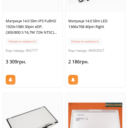
Матриця 14.0 Slim IPS FullHD
Матриця 14.0 Slim LED
1920x1080 30pin eDP,
1366x768 40pin Right
(300/800:1/16.7M 72% NTSC)
вушка верх-низ,
Немає в наявності
Немає в наявності
315*204*2.4мм, електроніка
220мм
Код товару: 462777
Код товару: 46002027
3 309грн.
2 186грн.