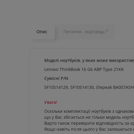
0
Опис
Питання - відповідь
Моделі ноутбуків, у яких може використов
Lenovo ThinkBook 16 G6 ABP Type 21KK
Сумісні
P/N
5F10S14129, 5F10S14130, Elepeak BA007AS
Увага!
Оскільки комплектації ноутбуків з однаков
що у Вас збігається не тільки модель ноутб
Варто також перевірити відповідність за
Якщо навіть після цього у Вас залишаться 