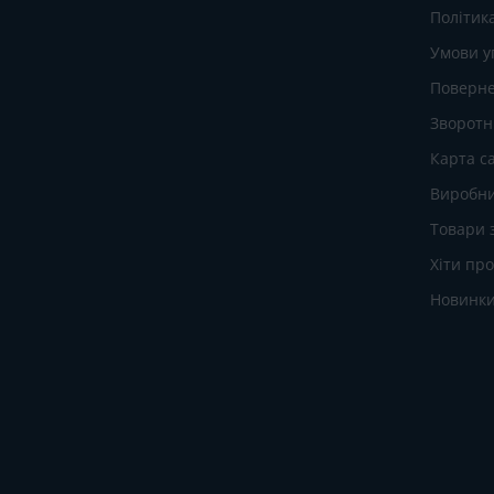
Політик
Умови у
Поверне
Зворотні
Карта с
Виробн
Товари 
Хіти пр
Новинк