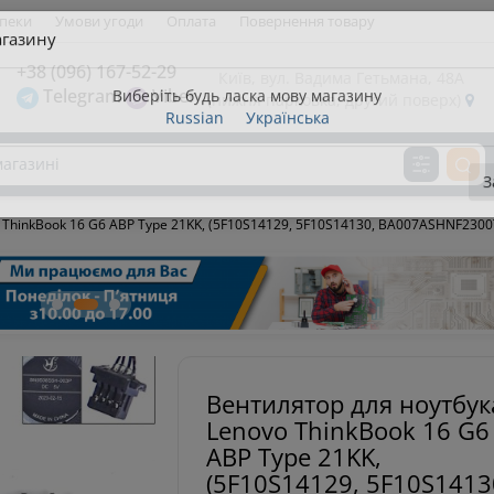
зпеки
Умови угоди
Оплата
Повернення товару
газину
+38 (096) 167-52-29
Київ, вул. Вадима Гетьмана, 48А
Telegram
Viber
(нижня парковка, другий поверх)
Виберіть будь ласка мову магазину
Russian
Українська
З
ThinkBook 16 G6 ABP Type 21KK, (5F10S14129, 5F10S14130, BA007ASHNF2300T
Вентилятор для ноутбук
Lenovo ThinkBook 16 G6
ABP Type 21KK,
(5F10S14129, 5F10S1413