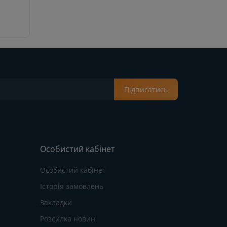
Підписатись
Особистий кабінет
Особистий кабінет
Історія замовлень
Закладки
Розсилка новин