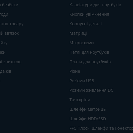
а безбеки
Клавіатури для ноутбуків
годи
Кнопки увімкнення
ння товару
Корпусні деталі
й зв’язок
Матриці
айту
Мікросхеми
ики
Петлі для ноутбуків
зі знижкою
Плати для ноутбуків
одажів
Різне
и
Роз'єми USB
Роз'єми живлення DC
Тачскріни
Шлейфи матриць
Шлейфи HDD/SSD
FFC Плоскі шлейфи та конекто