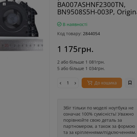
BA007ASHNF2300TN,
BN9508S5H-003P, Origina
В наявності
Код товару:
2844054
1 175грн.
2 або більше 1 081грн.
5 або більше 1 034грн.
До кошика
Збіг тільки по моделі ноутбука не
означає 100% сумісність! Уважно
порівнюйте свою деталь за
партномером, а також за формою
та за кріпленнями/підключенням.