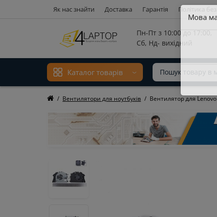
Як нас знайти
Доставка
Гарантія
Політика бе
Мова ма
Пн-Пт з 10:00 до 17:00,
Сб, Нд- вихідний
Каталог товарів
Вентилятори для ноутбуків
Вентилятор для Lenovo 