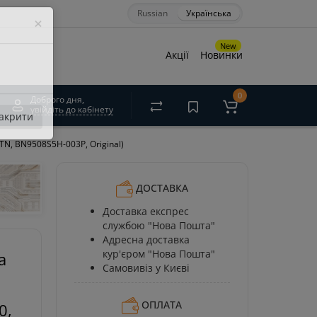
Russian
Українська
×
New
Акції
Новинки
0
Доброго дня,
увійдіть до кабінету
акрити
N, BN9508S5H-003P, Original)
ДОСТАВКА
Доставка експрес
службою "Нова Пошта"
Адресна доставка
кур'єром "Нова Пошта"
а
Самовивіз у Києві
ОПЛАТА
0,