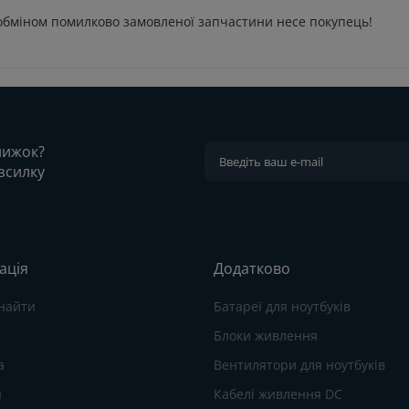
 обміном помилково замовленої запчастини несе покупець!
знижок?
зсилку
ація
Додатково
знайти
Батареї для ноутбуків
Блоки живлення
а
Вентилятори для ноутбуків
я
Кабелі живлення DC