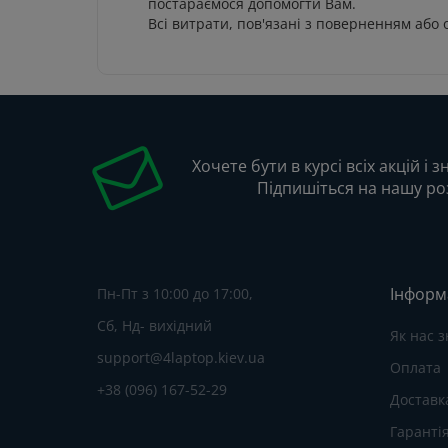
постараємося допомогти Вам.
Всі витрати, пов'язані з поверненням або
Хочете бути в курсі всіх акцій і 
Підпишіться на нашу ро
Інформ
Пн-Пт з 10:00 до 17:00,
Сб, Нд- вихідний
Як нас 
support@4laptop.kiev.ua
Оплата
+38 (096) 167-52-29
Доставк
Гаранті