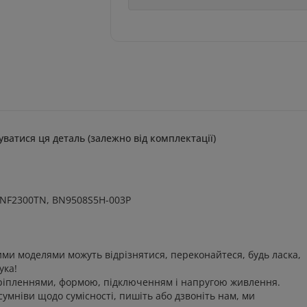
уватися ця деталь (залежно від комплектації)
HNF2300TN, BN9508S5H-003P
ими моделями можуть відрізнятися, переконайтеся, будь ласка,
ука!
 кріпленнями, формою, підключенням і напругою живлення.
сумніви щодо сумісності, пишіть або дзвоніть нам, ми