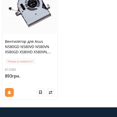
Вентилятор для Asus
N580GD N580VD N580VN
X580GD X580VD X580VN,
(GPU FAN 5V,
Немає в наявності
13NB0FL0P05211, 13N1-
29P0221, FJNK
812580
DFS501105PR0T)
893грн.