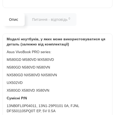
0
Опис
Питання - відповідь
Моделі ноутбуків, у яких може використовуватися ця
деталь (залежно від комплектації)
Asus VivoBook PRO series:
M580GD M580VD MX580VD
N580GD N580VD N580VN
NX580GD NX580VD NX580VN
UX502VD
X580GD X580VD X580VN
Сумісні P/N
13NB0FL0P04011, 13N1-29P0101 0A, FJNL
DFS501105PQ0T EP, 5V 0.5A