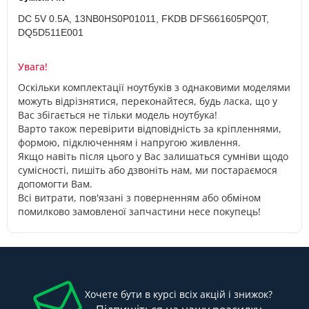
DC 5V 0.5A,
13NB0HS0P01011, FKDB DFS661605PQ0T,
DQ5D511E001
Увага!
Оскільки комплектації ноутбуків з однаковими моделями
можуть відрізнятися, переконайтеся, будь ласка, що у
Вас збігається не тільки модель ноутбука!
Варто також перевірити відповідність за кріпленнями,
формою, підключенням і напругою живлення.
Якщо навіть після цього у Вас залишаться сумніви щодо
сумісності, пишіть або дзвоніть нам, ми постараємося
допомогти Вам.
Всі витрати, пов'язані з поверненням або обміном
помилково замовленої запчастини несе покупець!
Хочете бути в курсі всіх акцій і знижок?