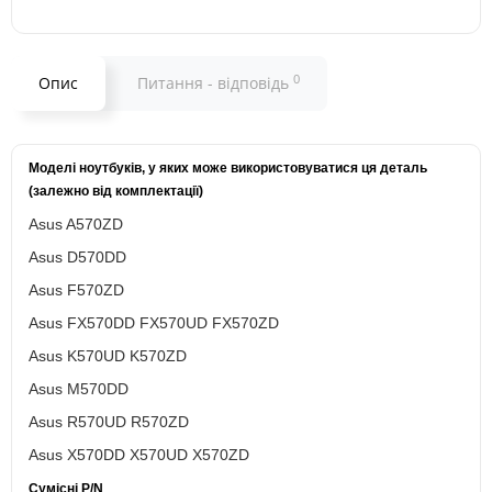
0
Опис
Питання - відповідь
Моделі ноутбуків, у яких може використовуватися ця деталь
(залежно від комплектації)
Asus A570ZD
Asus
D570DD
Asus
F570ZD
Asus
FX570DD FX570UD FX570ZD
Asus
K570UD K570ZD
Asus
M570DD
Asus
R570UD R570ZD
Asus
X570DD X570UD X570ZD
Сумісні P/N