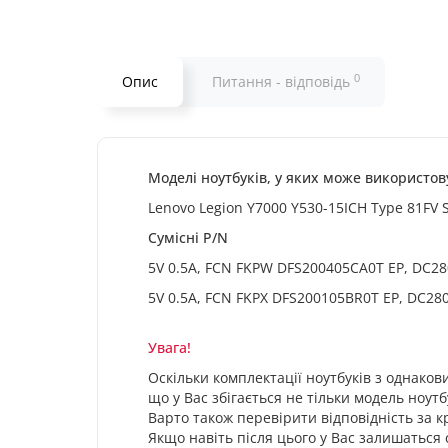
0
Опис
Питання - відповідь
Моделі ноутбуків, у яких може використов
Lenovo Legion Y7000 Y530-15ICH Type 81FV S
Сумісні P/N
5V 0.5A, FCN FKPW DFS200405CA0T EP, DC2
5V 0.5A, FCN FKPX DFS200105BR0T EP, DC2
Увага!
Оскільки комплектації ноутбуків з однаков
що у Вас збігається не тільки модель ноутб
Варто також перевірити відповідність за
Якщо навіть після цього у Вас залишаться 