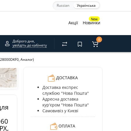
Russian
Українська
×
New
Акції
Новинки
0
Доброго дня,
увійдіть до кабінету
акрити
28000DKF0, Аналог)
ДОСТАВКА
Доставка експрес
службою "Нова Пошта"
Адресна доставка
кур'єром "Нова Пошта"
для
Самовивіз у Києві
060
ОПЛАТА
PX,