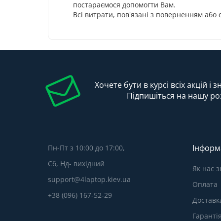
постараємося допомогти Вам.
Всі витрати, пов'язані з поверненням або
Хочете бути в курсі всіх акцій і 
Підпишіться на нашу ро
Інформ
Пн-Пт з 10:00 до 17:00,
Сб, Нд- вихідний
Як нас 
support@4laptop.kiev.ua
Оплата
+38 (096) 167-52-29
Доставк
Гаранті