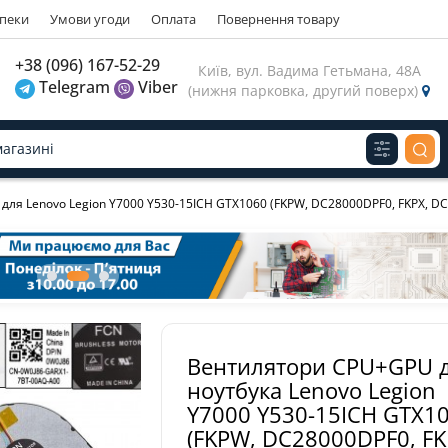
зпеки
Умови угоди
Оплата
Повернення товару
газину
+38 (096) 167-52-29
Київ, вул. Вадима Гетьмана, 48А
Telegram
Viber
(нижня парковка, другий поверх)
Виберіть будь ласка мову магазину
Russian
Українська
З
ля Lenovo Legion Y7000 Y530-15ICH GTX1060 (FKPW, DC28000DPF0, FKPX, DC
Вентилятори CPU+GPU 
ноутбука Lenovo Legion
Y7000 Y530-15ICH GTX1
(FKPW, DC28000DPF0, FK