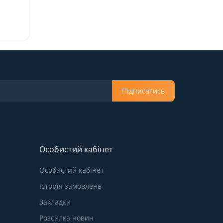
Підписатись
Особистий кабінет
Особистий кабінет
Історія замовлень
Закладки
Розсилка новин