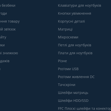
а безбеки
Клавіатури для ноутбуків
годи
Кнопки увімкнення
ння товару
Корпусні деталі
й зв’язок
Матриці
айту
Мікросхеми
ики
Петлі для ноутбуків
зі знижкою
Плати для ноутбуків
одажів
Різне
и
Роз'єми USB
Роз'єми живлення DC
Тачскріни
Шлейфи матриць
Шлейфи HDD/SSD
FFC Плоскі шлейфи та конекто