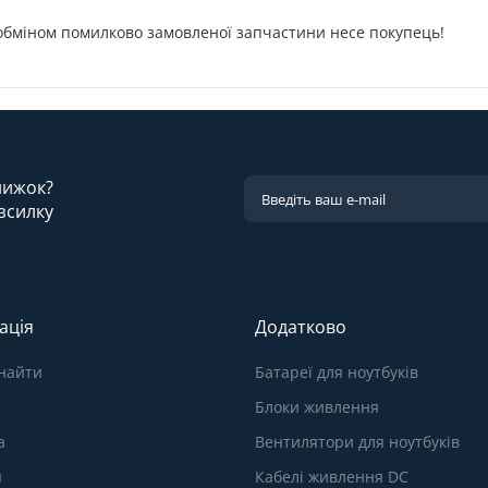
 обміном помилково замовленої запчастини несе покупець!
знижок?
зсилку
ація
Додатково
знайти
Батареї для ноутбуків
Блоки живлення
а
Вентилятори для ноутбуків
я
Кабелі живлення DC