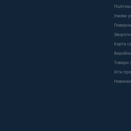
Політик
Умови у
Поверне
Зворотні
Карта с
Виробн
Товари 
Хіти пр
Новинк