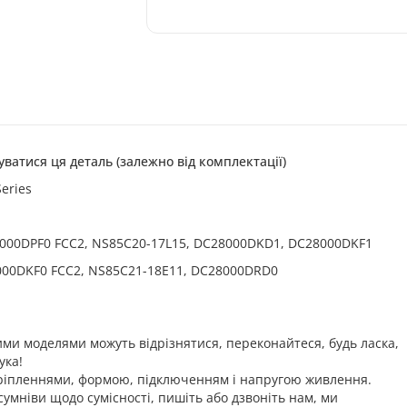
уватися ця деталь (залежно від комплектації)
eries
8000DPF0 FCC2, NS85C20-17L15, DC28000DKD1, DC28000DKF1
8000DKF0 FCC2, NS85C21-18E11, DC28000DRD0
ими моделями можуть відрізнятися, переконайтеся, будь ласка,
ука!
 кріпленнями, формою, підключенням і напругою живлення.
сумніви щодо сумісності, пишіть або дзвоніть нам, ми