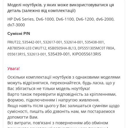
Моделі ноутбуків, у яких може використовуватися ця
деталь (залежно від комплектації)
HP Dv6 Series, Dv6-1000, Dv6-1100, Dv6-1200, dv6-2000,
dv7-3000
Сумісні P/N
FRIUT22, 535442-001, 532617-001, 532614-001, 535438-001,
AB7805HX-L03 CWUT12, KSB0505HA-8L13, DFS551305MC0T F80A,
535439-001, KIPO055613RIS
055613R1S, 532613-001,
Увага!
Оскільки комплектації ноутбуків з однаковими моделями
можуть відрізнятися, переконайтеся, будь ласка, що у
Вас збігається не тільки модель ноутбука!
Варто також перевірити відповідність за кріпленнями,
формою, підключенням і напругою живлення.
Якщо навіть після цього у Вас залишаться сумніви щодо
сумісності, пишіть або дзвоніть нам, ми постараємося
допомогти Вам.
Всі витрати, пов'язані з поверненням або обміном