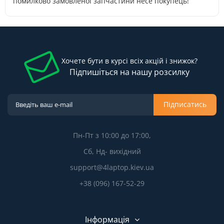
помилково замовленої запчастини несе покупець!
Хочете бути в курсі всіх акцій і знижок?
Підпишіться на нашу розсилку
Підписатись
Пн-Пт з 10:00 до 17:00,
Сб, Нд- вихідний
support@4laptop.kiev.ua
+38 (096) 167-52-29
Інформація