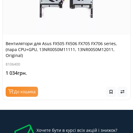
Вентилятори для Asus FX505 FX506 FX705 FX706 series,
(пара CPU+GPU, 13NR00S0M11111, 13NR00S0M12011,
Original)
8106400
1 034грн.
До кошика
Хочете бути в курсі всіх акцій і знижок?