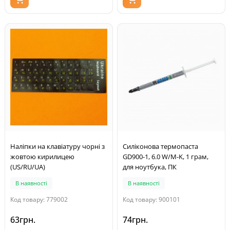
Наліпки на клавіатуру чорні з
Силіконова термопаста
жовтою кирилицею
GD900-1, 6.0 W/M-K, 1 грам,
(US/RU/UA)
для ноутбука, ПК
В наявності
В наявності
Код товару: 779002
Код товару: 900101
63грн.
74грн.