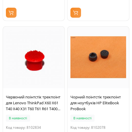
Червоний поінтстік трекпоінт
Чорний поінтстік трекпоінт
для Lenovo ThinkPad X60 X61
для ноутбуків HP EliteBook
T40 X40 X31 T60 T61 R61 T400
ProBook
T500 X200 X201 та багато
В наявності
В наявності
інших
Код товару: 8102834
Код товару: 8102078