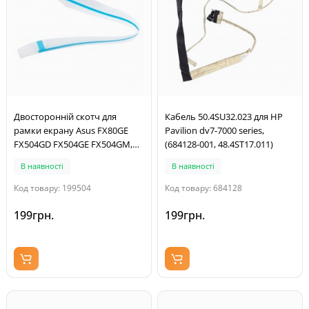
Двосторонній скотч для
Кабель 50.4SU32.023 для HP
рамки екрану Asus FX80GE
Pavilion dv7-7000 series,
FX504GD FX504GE FX504GM,
(684128-001, 48.4ST17.011)
13NR00I0L12011, Original
В наявності
В наявності
Код товару: 199504
Код товару: 684128
199грн.
199грн.