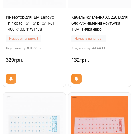
Инвертор для IBM Lenovo
Кабель живлення AC 220 В для
Thinkpad T61 T61p R61 R61i
блоку живлення ноутбука
T400 R400, 41W1478
1.8м, вилка євро
Немає в наявності
Немає в наявності
Код товару: 8102852
Код товару: 414408
329грн.
132грн.