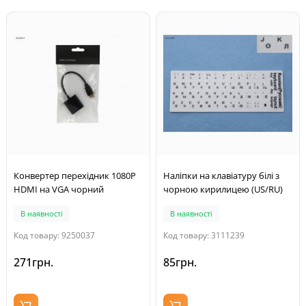
Конвертер перехідник 1080P
Наліпки на клавіатуру білі з
HDMI на VGA чорний
чорною кирилицею (US/RU)
В наявності
В наявності
Код товару: 9250037
Код товару: 3111239
271грн.
85грн.