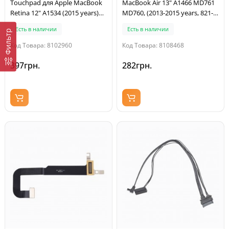
Touchpad для Apple MacBook
MacBook Air 13" A1466 MD761
Retina 12" A1534 (2015 years)
MD760, (2013-2015 years, 821-
821-2127-02
1722-A)
Есть в наличии
Есть в наличии
Фильтр
Код Товара: 8102960
Код Товара: 8108468
397грн.
282грн.