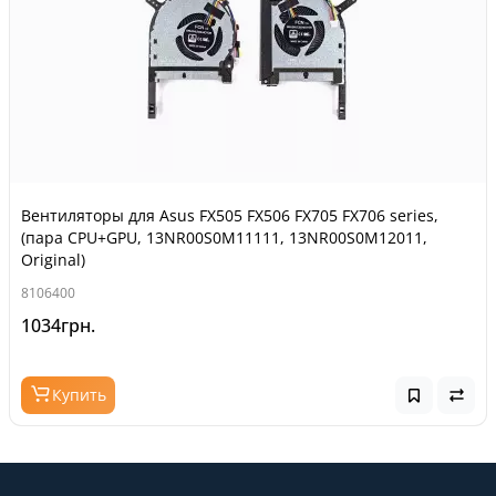
Вентиляторы для Asus FX505 FX506 FX705 FX706 series,
(пара CPU+GPU, 13NR00S0M11111, 13NR00S0M12011,
Original)
8106400
1034грн.
Купить