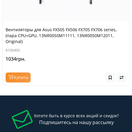
Вентиляторы для Asus FX505 FX506 FX705 FX706 series,
(пара CPU+GPU, 13NR00S0M11111, 13NR00S0M12011,
Original)
8106400
1034грн.
Купить
Хотите быть в курсе всех акций и скидок?
Подпишитесь на нашу рассылку