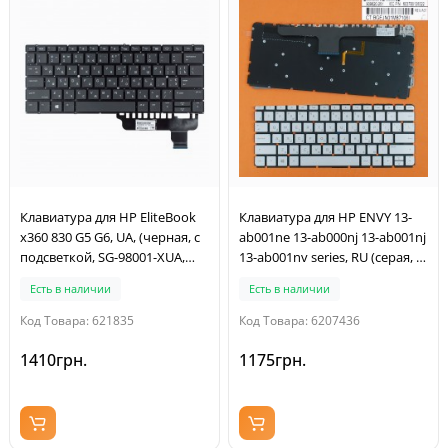
Клавиатура для HP EliteBook
Клавиатура для HP ENVY 13-
x360 830 G5 G6, UA, (черная, с
ab001ne 13-ab000nj 13-ab001nj
подсветкой, SG-98001-XUA,
13-ab001nv series, RU (серая, с
SN9180BL, 6037B0153102,
подсветкой, Original)
Есть в наличии
Есть в наличии
Original)
Код Товара: 621835
Код Товара: 6207436
1410грн.
1175грн.