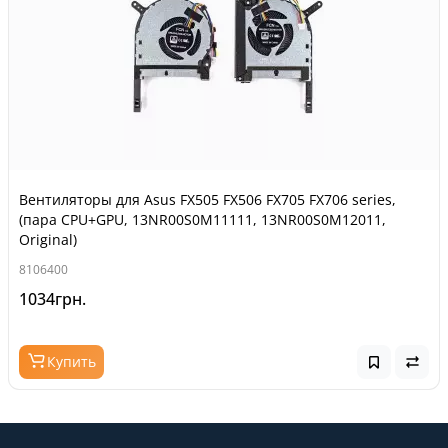
Вентиляторы для Asus FX505 FX506 FX705 FX706 series,
(пара CPU+GPU, 13NR00S0M11111, 13NR00S0M12011,
Original)
8106400
1034грн.
Купить