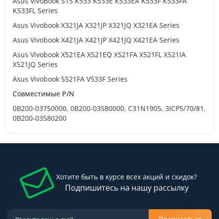
Asus VivoBook S15 K533 K533E K533EA K533F K533FA
K533FL Series
Asus Vivobook X321JA X321JP X321JQ X321EA Series
Asus Vivobook X421JA X421JP X421JQ X421EA Series
Asus Vivobook X521EA X521EQ X521FA X521FL X521IA
X521JQ Series
Asus Vivobook S521FA V533F Series
Совместимые P/N
0B200-03750000, 0B200-03580000, C31N1905, 3ICP5/70/81,
0B200-03580200
Хотите быть в курсе всех акций и скидок?
Подпишитесь на нашу рассылку