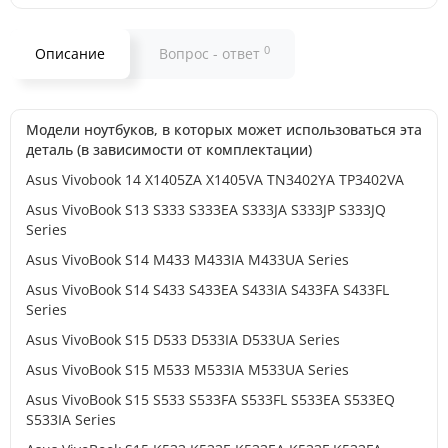
0
Описание
Вопрос - ответ
Модели ноутбуков, в которых может использоваться эта
деталь (в зависимости от комплектации)
Asus Vivobook 14 X1405ZA X1405VA TN3402YA TP3402VA
Asus VivoBook S13 S333 S333EA S333JA S333JP S333JQ
Series
Asus VivoBook S14 M433 M433IA M433UA Series
Asus VivoBook S14 S433 S433EA S433IA S433FA S433FL
Series
Asus VivoBook S15 D533 D533IA D533UA Series
Asus VivoBook S15 M533 M533IA M533UA Series
Asus VivoBook S15 S533 S533FA S533FL S533EA S533EQ
S533IA Series