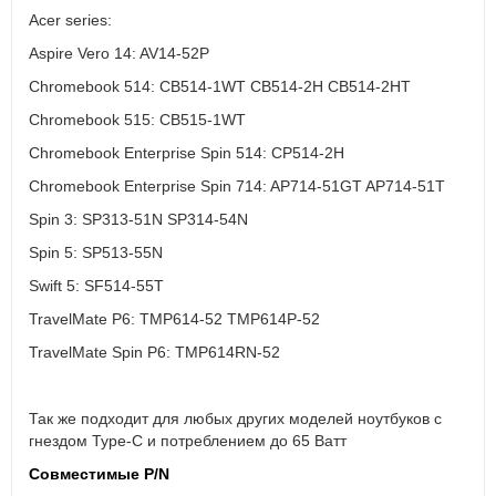
Acer series:
Aspire Vero 14: AV14-52P
Chromebook 514: CB514-1WT CB514-2H CB514-2HT
Chromebook 515: CB515-1WT
Chromebook Enterprise Spin 514: CP514-2H
Chromebook Enterprise Spin 714: AP714-51GT AP714-51T
Spin 3: SP313-51N SP314-54N
Spin 5: SP513-55N
Swift 5: SF514-55T
TravelMate P6: TMP614-52 TMP614P-52
TravelMate Spin P6: TMP614RN-52
Так же подходит для любых других моделей ноутбуков с
гнездом Type-C и потреблением до 65 Ватт
Совместимые P/N