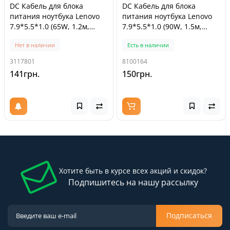
DC Кабель для блока
DC Кабель для блока
питания ноутбука Lenovo
питания ноутбука Lenovo
7.9*5.5*1.0 (65W, 1.2м,
7.9*5.5*1.0 (90W, 1.5м,
0.3мм2, медный, с
0.6мм2, медный, с
Нет в наличии
Есть в наличии
ферритом)
ферритом)
3117801
8100164
141грн.
150грн.
Хотите быть в курсе всех акций и скидок?
Подпишитесь на нашу рассылку
Подписаться