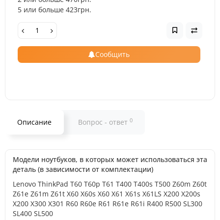
5 или больше 423грн.
Сообщить
0
Описание
Вопрос - ответ
Модели ноутбуков, в которых может использоваться эта
деталь (в зависимости от комплектации)
Lenovo ThinkPad T60 T60p T61 T400 T400s T500 Z60m Z60t
Z61e Z61m Z61t X60 X60s X60 X61 X61s X61LS X200 X200s
X200 X300 X301 R60 R60e R61 R61e R61i R400 R500 SL300
SL400 SL500