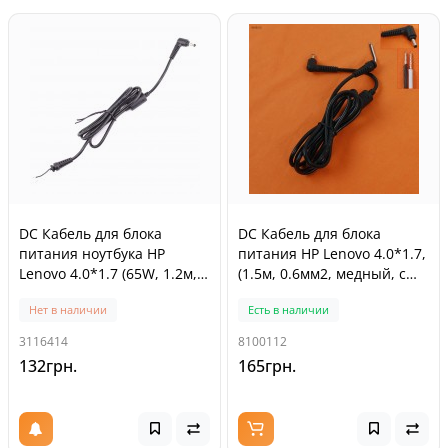
DC Кабель для блока
DC Кабель для блока
питания ноутбука HP
питания HP Lenovo 4.0*1.7,
Lenovo 4.0*1.7 (65W, 1.2м,
(1.5м, 0.6мм2, медный, с
0.3мм2, медный, с
ферритом)
Нет в наличии
Есть в наличии
ферритом)
3116414
8100112
132грн.
165грн.