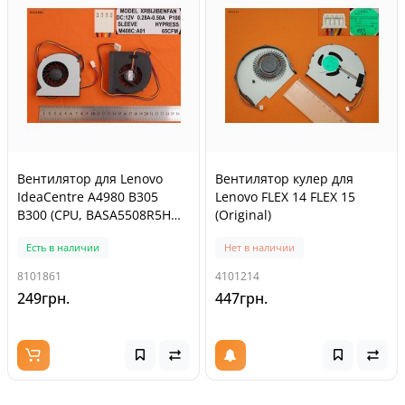
Вентилятор для Lenovo
Вентилятор кулер для
IdeaCentre A4980 B305
Lenovo FLEX 14 FLEX 15
B300 (CPU, BASA5508R5H
(Original)
P008, 23.10332.021,
Есть в наличии
Нет в наличии
BSB05505HP BL3L, Аналог)
8101861
4101214
249грн.
447грн.