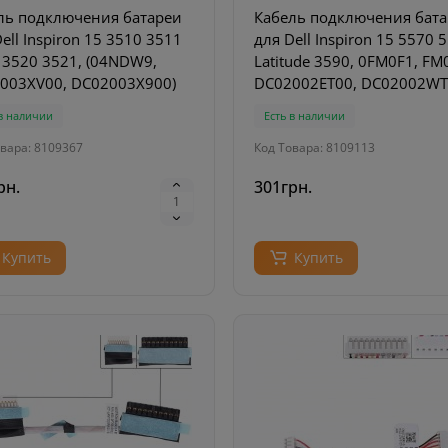
ль подключения батареи
Кабель подключения бат
ell Inspiron 15 3510 3511
для Dell Inspiron 15 5570 
 3520 3521, (04NDW9,
Latitude 3590, 0FM0F1, FM
003XV00, DC02003X900)
DC02002ET00, DC02002W
 в наличии
Есть в наличии
вара: 8109367
Код Товара: 8109113
рн.
301грн.
Купить
Купить