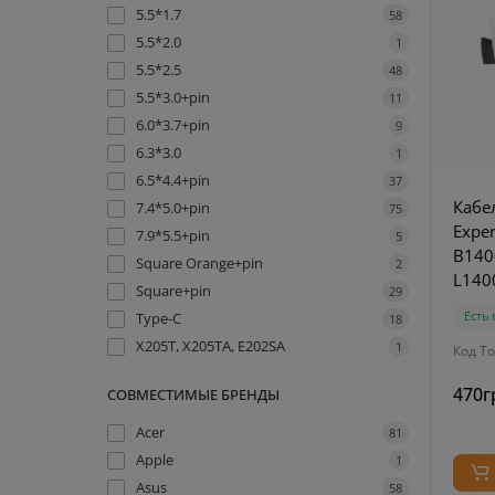
5.5*1.7
58
5.5*2.0
1
5.5*2.5
48
5.5*3.0+pin
11
6.0*3.7+pin
9
6.3*3.0
1
6.5*4.4+pin
37
Кабе
7.4*5.0+pin
75
Expe
7.9*5.5+pin
5
B140
Square Orange+pin
2
L140
Square+pin
29
1414
Есть
Type-C
18
X205T, X205TA, E202SA
1
Код То
470г
СОВМЕСТИМЫЕ БРЕНДЫ
Acer
81
Apple
1
Asus
58