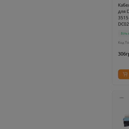
Кабе
для D
3515
DC02
Есть
Код То
306г