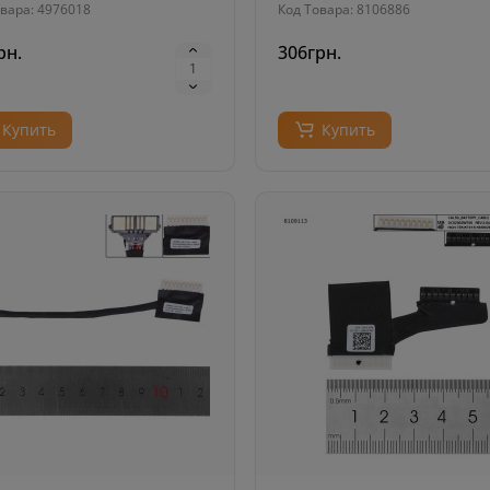
вара: 4976018
Код Товара: 8106886
рн.
306грн.
Купить
Купить