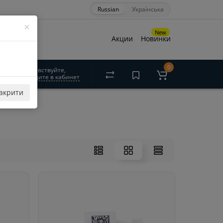
Russian
Українська
×
New
Акции
Новинки
0
Здравствуйте,
войдите в кабинет
акрити