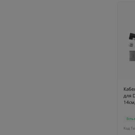
Кабе
для D
14см
Есть
Код То