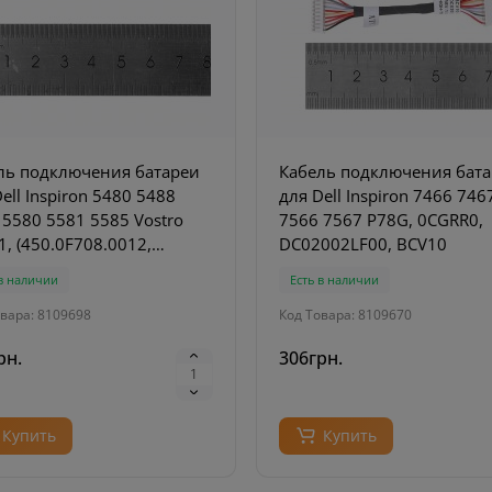
ль подключения батареи
Кабель подключения бат
ell Inspiron 5480 5488
для Dell Inspiron 7466 746
 5580 5581 5585 Vostro
7566 7567 P78G, 0CGRR0,
, (450.0F708.0012,
DC02002LF00, BCV10
y14)
 в наличии
Есть в наличии
вара: 8109698
Код Товара: 8109670
рн.
306грн.
Купить
Купить