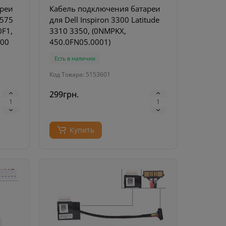
ареи
Кабель подключения батареи
5575
для Dell Inspiron 3300 Latitude
0F1,
3310 3350, (0NMPKX,
T00
450.0FN05.0001)
Есть в наличии
Код Товара: 5153601
299грн.
Купить