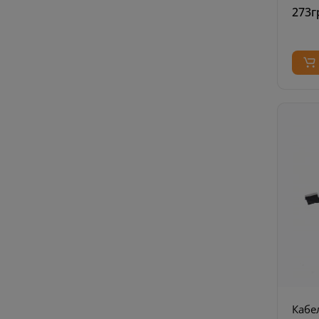
273г
Кабе