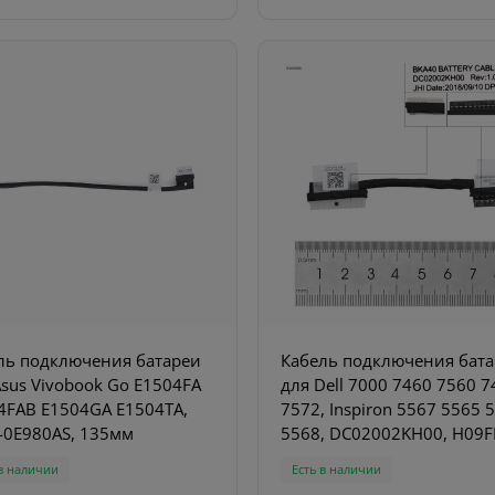
ль подключения батареи
Кабель подключения бат
Asus Vivobook Go E1504FA
для Dell 7000 7460 7560 7
4FAB E1504GA E1504TA,
7572, Inspiron 5567 5565 
-0E980AS, 135мм
5568, DC02002KH00, H09
 в наличии
Есть в наличии