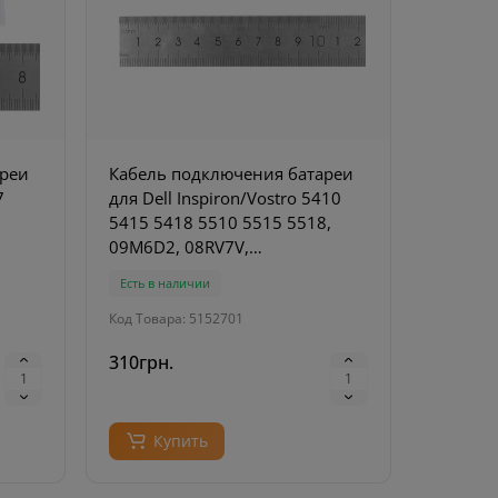
ареи
Кабель подключения батареи
7
для Dell Inspiron/Vostro 5410
5415 5418 5510 5515 5518,
09M6D2, 08RV7V,
450.0MY04.0001
Есть в наличии
Код Товара: 5152701
310грн.
Купить