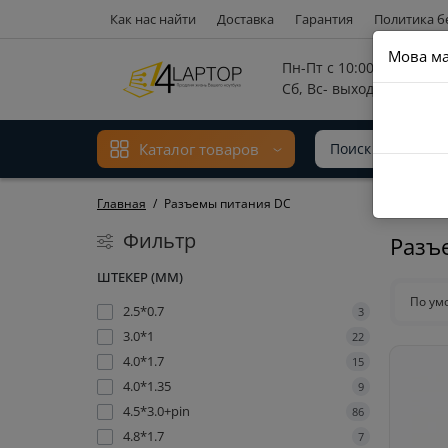
Как нас найти
Доставка
Гарантия
Политика б
Мова ма
Пн-Пт с 10:00 до 17:00,
Сб, Вс- выходной
Каталог товаров
Главная
Разъемы питания DC
Фильтр
Разъ
ШТЕКЕР (ММ)
По ум
2.5*0.7
3
3.0*1
22
4.0*1.7
15
4.0*1.35
9
4.5*3.0+pin
86
4.8*1.7
7