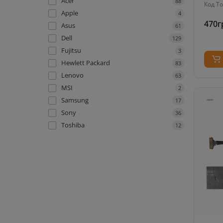
Acer
88
Код То
Apple
4
470г
Asus
61
Dell
129
Fujitsu
3
Hewlett Packard
83
Lenovo
63
MSI
2
Samsung
17
Sony
36
Toshiba
12