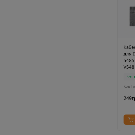
Кабе
для D
5485
V5481
Buck
Есть
Код То
249г