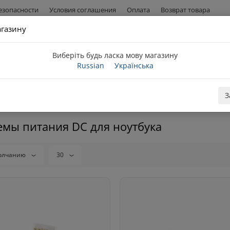
езопасности
Условия соглашения
Оплата
Возврат товара
газину
+38 (096) 167-52-29
Киев, ул. Вадима Гетьмана, 48А
Telegram
Viber
(нижняя парковка, второй этаж)
Виберіть будь ласка мову магазину
Russian
Українська
З
емы питания DC для ноутбука
олчанию
30