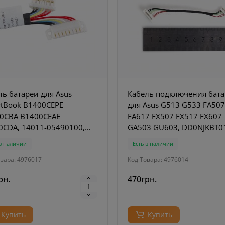
ль батареи для Asus
Кабель подключения бат
rtBook B1400CEPE
для Asus G513 G533 FA507
0CBA B1400CEAE
FA617 FX507 FX517 FX607
0CDA, 14011-05490100,
GA503 GU603, DD0NJKBT0
-0DGH0A9
6.5см
 в наличии
Есть в наличии
вара: 4976017
Код Товара: 4976014
рн.
470грн.
Купить
Купить