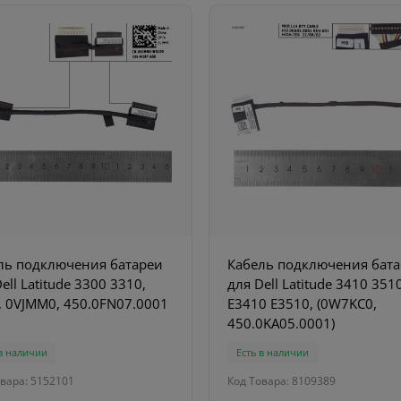
ль подключения батареи
Кабель подключения бат
ell Latitude 3300 3310,
для Dell Latitude 3410 351
, 0VJMM0, 450.0FN07.0001
E3410 E3510, (0W7KC0,
450.0KA05.0001)
 в наличии
Есть в наличии
вара: 5152101
Код Товара: 8109389