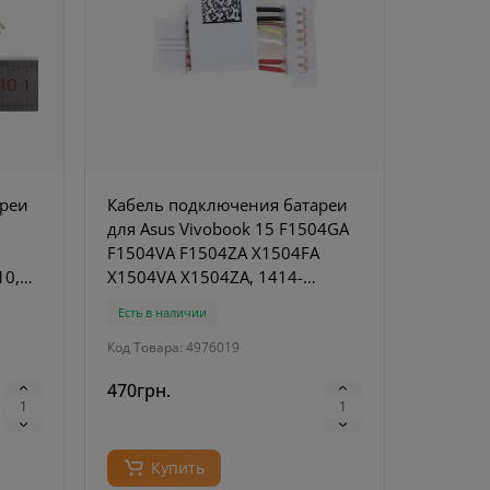
ареи
Кабель подключения батареи
для Asus Vivobook 15 F1504GA
F1504VA F1504ZA X1504FA
10,
X1504VA X1504ZA, 1414-
0E9V0AS
Есть в наличии
Код Товара: 4976019
470грн.
Купить