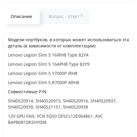
0
Описание
Вопрос - ответ
Модели ноутбуков, в которых может использоваться эта
деталь (в зависимости от комплектации)
Lenovo Legion Slim 5 16IRH8 Type 82YA
Lenovo Legion Slim 5 16APH8 Type 82Y9
Lenovo Legion Silm 5 Y7000P IRH8
Lenovo Legion Silm 5 R7000P ARH8
Совместимые P/N
5H40S20914, 5H40S20915, 5H40S20916, 5H40S20937,
5H40S20939, 5H40S21151, 5H40S20938
12V GPU FAN, FCN FQS0 DFSCL12E064861, AVC
BAPB0810R2HY008