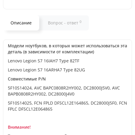
0
Описание
Вопрос - ответ
Модели ноутбуков, в которых может использоваться эта
деталь (в зависимости от комплектации)
Lenovo Legion S7 16IAH7 Type 82TF
Lenovo Legion S7 16ARHA7 Type 82UG
Совместимые P/N
5F10S14024, AVC BAPC0808R2HY002, DC28000J5V0, AVC
BAPB0808R2HY002, DC28000J4V0
5F10S14025, FCN FPLD DFSCL12E164865, DC28000J5F0, FCN
FPLC DFSCL12E064865
Внимание!