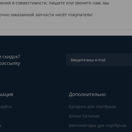
мнения в совместимости, пишите или звоните нам, мы
очно заказанной запчасти несёт покупатель!
и скидок?
рассылку
мация
Дополнительно
 найти
Батареи для ноутбуков
Блоки питания
а
Вентиляторы для ноутбуков