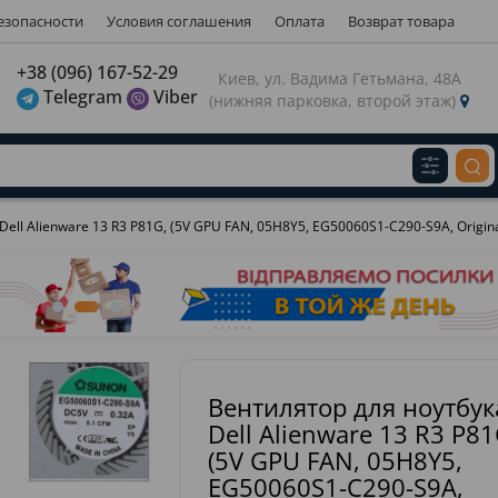
езопасности
Условия соглашения
Оплата
Возврат товара
газину
+38 (096) 167-52-29
Киев, ул. Вадима Гетьмана, 48А
Telegram
Viber
(нижняя парковка, второй этаж)
Виберіть будь ласка мову магазину
Russian
Українська
З
ell Alienware 13 R3 P81G, (5V GPU FAN, 05H8Y5, EG50060S1-C290-S9A, Origina
Вентилятор для ноутбук
Dell Alienware 13 R3 P81
(5V GPU FAN, 05H8Y5,
EG50060S1-C290-S9A,