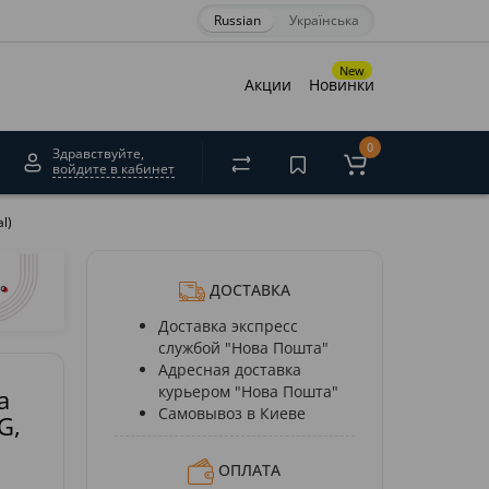
Russian
Українська
×
New
Акции
Новинки
0
Здравствуйте,
войдите в кабинет
акрити
l)
ДОСТАВКА
Доставка экспресс
службой "Нова Пошта"
Адресная доставка
курьером "Нова Пошта"
а
Самовывоз в Киеве
G,
ОПЛАТА