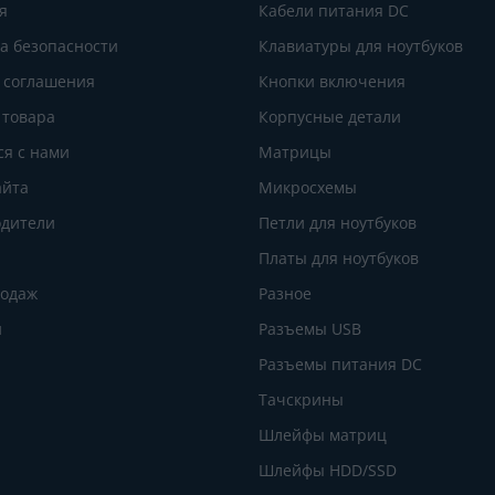
я
Кабели питания DC
а безопасности
Клавиатуры для ноутбуков
 соглашения
Кнопки включения
 товара
Корпусные детали
ся с нами
Матрицы
айта
Микросхемы
дители
Петли для ноутбуков
Платы для ноутбуков
родаж
Разное
и
Разъемы USB
Разъемы питания DC
Тачскрины
Шлейфы матриц
Шлейфы HDD/SSD