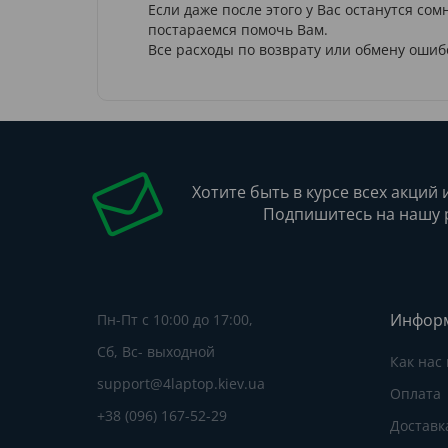
Если даже после этого у Вас останутся со
постараемся помочь Вам.
Все расходы по возврату или обмену ошиб
Хотите быть в курсе всех акций 
Подпишитесь на нашу 
Инфор
Пн-Пт с 10:00 до 17:00,
Сб, Вс- выходной
Как нас
support@4laptop.kiev.ua
Оплата
+38 (096) 167-52-29
Доставк