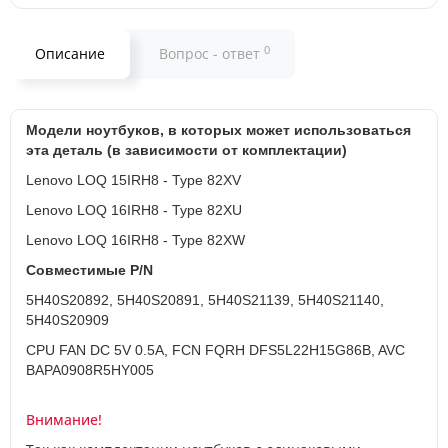
0
Описание
Вопрос - ответ
Модели ноутбуков, в которых может использоваться
эта деталь (в зависимости от комплектации)
Lenovo LOQ 15IRH8 - Type 82XV
Lenovo LOQ 16IRH8 - Type 82XU
Lenovo LOQ 16IRH8 - Type 82XW
Совместимые P/N
5H40S20892, 5H40S20891, 5H40S21139, 5H40S21140,
5H40S20909
CPU FAN DC 5V 0.5A, FCN FQRH DFS5L22H15G86B, AVC
BAPA0908R5HY005
Внимание!