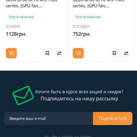
series, (GPU fan,
series, (GPU fan,
PAAD06015SL-N460,
PAAD06015SL-N460, Аналог)
Есть в наличии
Есть в наличии
Original)
5124501
51213001
1128грн.
752грн.
Хотите быть в курсе всех акций и скидок?
Подпишитесь на нашу рассылку
Подписаться