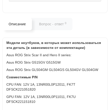
0
Описание
Вопрос - ответ
Модели ноутбуков, в которых может использоваться
эта деталь (в зависимости от комплектации)
Asus ROG Strix Scar II and Hero II series:
Asus ROG Strix
G515GV
G515GW
Asus ROG Strix
GL504GM GL504GS GL504GV GL504GW
Совместимые P/N
CPU FAN: 12V 1A, 13NR00L0P12011, FK7T
DFSCK221051820
GPU FAN: 12V 1A,
13NR00L0P11011, FK7U
DFSCK221151810