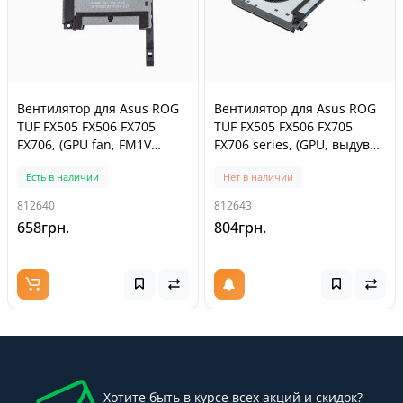
Вентилятор для Asus ROG
Вентилятор для Asus ROG
TUF FX505 FX506 FX705
TUF FX505 FX506 FX705
FX706, (GPU fan, FM1V
FX706 series, (GPU, выдув
DFS5K12114262H,
на одну сторону, 5V 0.5A
Есть в наличии
Нет в наличии
13NR00S0M10111, Original)
FCN FMCA
DFS5K12114262H, Original)
812640
812643
658грн.
804грн.
Хотите быть в курсе всех акций и скидок?