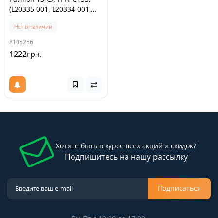
(L20335-001, L20334-001,
DC28000KZF0,
Нет в наличии
DC28000KYF0, пара
CPU+GPU, Original)
8105256
1222грн.
Хотите быть в курсе всех акций и скидок?
Подпишитесь на нашу рассылку
Подписаться