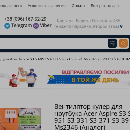
езопасности
Условия соглашения
Оплата
Возврат товара
газину
+38 (096) 167-52-29
Киев, ул. Вадима Гетьмана, 48А
Telegram
Viber
(нижняя парковка, второй этаж)
Виберіть будь ласка мову магазину
Russian
Українська
З
 для Acer Aspire S3 S3-951 S3-331 S3-371 S3-391 Ms2346, (EG50050V1-C010-
Вентилятор кулер для
ноутбука Acer Aspire S3 
951 S3-331 S3-371 S3-39
Ms2346 (Аналог)