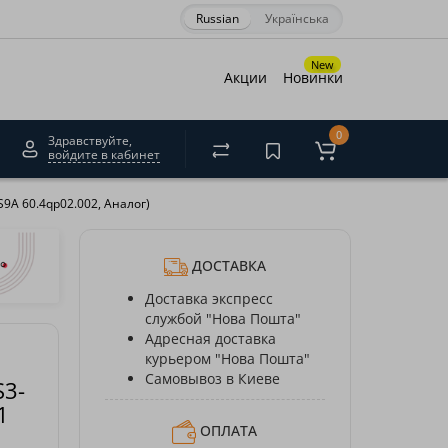
Russian
Українська
×
New
Акции
Новинки
0
Здравствуйте,
войдите в кабинет
акрити
S9A 60.4qp02.002, Аналог)
ДОСТАВКА
Доставка экспресс
службой "Нова Пошта"
Адресная доставка
курьером "Нова Пошта"
Самовывоз в Киеве
S3-
1
ОПЛАТА