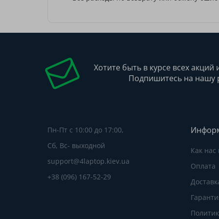
Хотите быть в курсе всех акций 
Подпишитесь на нашу 
Инфор
Пн-Пт с 10:00 до 17:00,
Сб, Вс- выходной
Как нас
support@4laptop.kiev.ua
Оплата
+38 (096) 167-52-29
Доставк
Гаранти
Политик