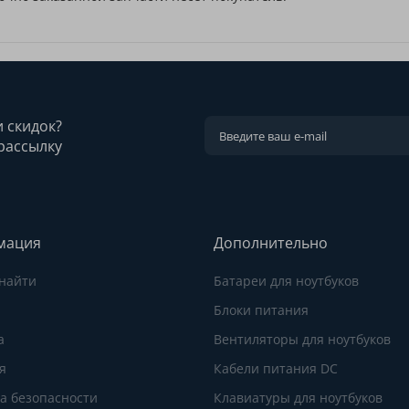
и скидок?
рассылку
мация
Дополнительно
 найти
Батареи для ноутбуков
Блоки питания
а
Вентиляторы для ноутбуков
я
Кабели питания DC
а безопасности
Клавиатуры для ноутбуков