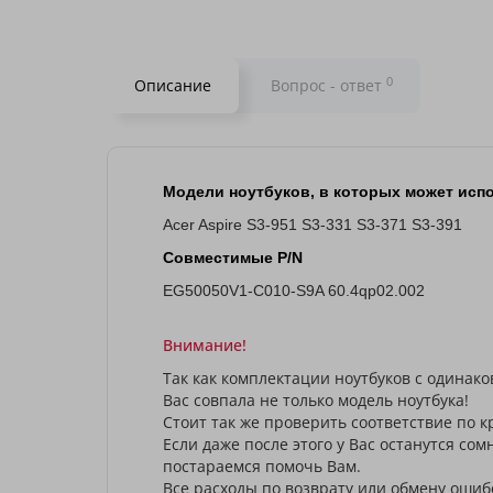
0
Описание
Вопрос - ответ
Модели ноутбуков, в которых может испо
Acer Aspire S3-951 S3-331 S3-371 S3-391
Совместимые P/N
EG50050V1-C010-S9A 60.4qp02.002
Внимание!
Так как комплектации ноутбуков с одинако
Вас совпала не только модель ноутбука!
Стоит так же проверить соответствие по
Если даже после этого у Вас останутся со
постараемся помочь Вам.
Все расходы по возврату или обмену ошиб