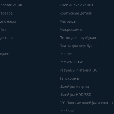
 соглашения
Кнопки включения
 товара
Корпусные детали
ся с нами
Матрицы
айта
Микросхемы
дители
Петли для ноутбуков
Платы для ноутбуков
родаж
Разное
и
Разъемы USB
Разъемы питания DC
Тачскрины
Шлейфы матриц
Шлейфы HDD/SSD
FFC Плоские шлейфы и конне
Разборка