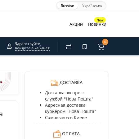
Russian
Українська
×
New
Акции
Новинки
0
Здравствуйте,
войдите в кабинет
акрити
ДОСТАВКА
Доставка экспресс
службой "Нова Пошта"
Адресная доставка
курьером "Нова Пошта"
а
Самовывоз в Киеве
ОПЛАТА