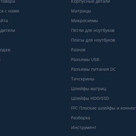
 товара
Корпусные детали
ся с нами
Матрицы
айта
Микросхемы
дители
Петли для ноутбуков
Платы для ноутбуков
родаж
Разное
и
Разъемы USB
Разъемы питания DC
Тачскрины
Шлейфы матриц
Шлейфы HDD/SSD
FFC Плоские шлейфы и конне
Разборка
Инструмент