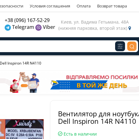
езопасности
Условия соглашения
Оплата
Возврат товара
газину
+38 (096) 167-52-29
Киев, ул. Вадима Гетьмана, 48А
Telegram
Viber
(нижняя парковка, второй этаж)
Виберіть будь ласка мову магазину
Russian
Українська
З
ell Inspiron 14R N4110
Вентилятор для ноутбук
Dell Inspiron 14R N4110
Есть в наличии