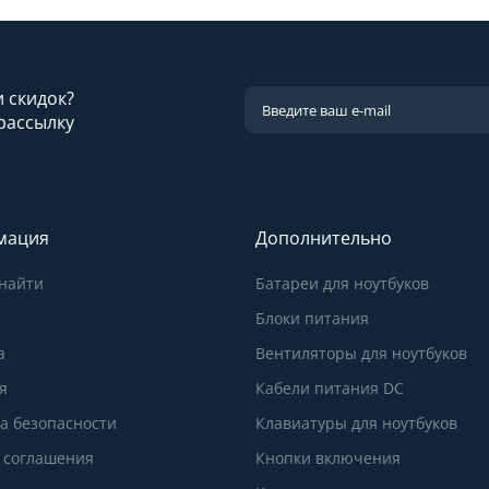
и скидок?
рассылку
мация
Дополнительно
 найти
Батареи для ноутбуков
Блоки питания
а
Вентиляторы для ноутбуков
я
Кабели питания DC
а безопасности
Клавиатуры для ноутбуков
 соглашения
Кнопки включения