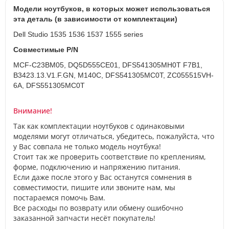
Модели ноутбуков, в которых может использоваться
эта деталь (в зависимости от комплектации)
Dell Studio 1535 1536 1537 1555 series
Совместимые P/N
MCF-C23BM05, DQ5D555CE01, DFS541305MH0T F7B1,
B3423.13.V1.F.GN, M140C, DFS541305MC0T, ZC055515VH-
6A, DFS551305MC0T
Внимание!
Так как комплектации ноутбуков с одинаковыми
моделями могут отличаться, убедитесь, пожалуйста, что
у Вас совпала не только модель ноутбука!
Стоит так же проверить соответствие по креплениям,
форме, подключению и напряжению питания.
Если даже после этого у Вас останутся сомнения в
совместимости, пишите или звоните нам, мы
постараемся помочь Вам.
Все расходы по возврату или обмену ошибочно
заказанной запчасти несёт покупатель!