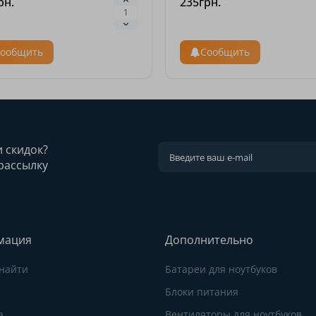
рн.
235грн.
ообщить
Сообщить
и скидок?
рассылку
мация
Дополнительно
 найти
Батареи для ноутбуков
Блоки питания
а
Вентиляторы для ноутбуков