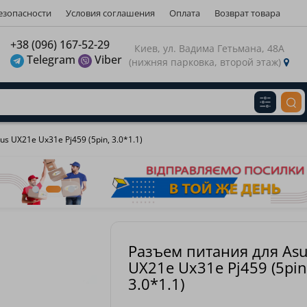
езопасности
Условия соглашения
Оплата
Возврат товара
газину
+38 (096) 167-52-29
Киев, ул. Вадима Гетьмана, 48А
Telegram
Viber
(нижняя парковка, второй этаж)
Виберіть будь ласка мову магазину
Russian
Українська
З
s UX21e Ux31e Pj459 (5pin, 3.0*1.1)
Разъем питания для As
UX21e Ux31e Pj459 (5pin
3.0*1.1)