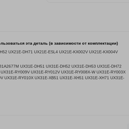
льзоваться эта деталь (в зависимости от комплектации)
-DH52 UX21E-DH71 UX21E-ESL4 UX21E-KX002V UX21E-KX004V
-081A2677M UX31E-DH51 UX31E-DH52 UX31E-DH53 UX31E-DH72
 UX31E-RY009V UX31E-RY012V UX31E-RY008X-W UX31E-RY003X
V UX31E-RY010X UX31E-XB51 UX31E-XH51 UX31E-XH71 UX31E-