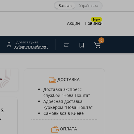
Russian
Українська
×
New
Акции
Новинки
0
Здравствуйте,
войдите в кабинет
акрити
ДОСТАВКА
Доставка экспресс
службой "Нова Пошта"
Адресная доставка
курьером "Нова Пошта"
us
Самовывоз в Киеве
,
ОПЛАТА