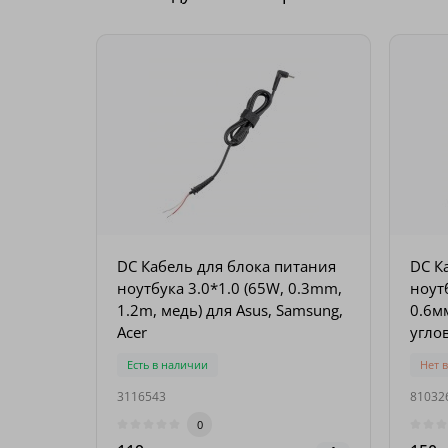
DC Кабель для блока питания
DC К
ноутбука 3.0*1.0 (65W, 0.3mm,
ноутб
1.2m, медь) для Asus, Samsung,
0.6м
Acer
углов
Acer
Есть в наличии
Нет 
3116543
81032
0