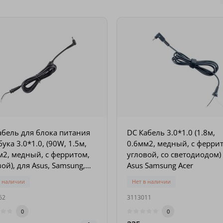
абель для блока питания
DC Кабель 3.0*1.0 (1.8м,
ука 3.0*1.0, (90W, 1.5м,
0.6мм2, медный, с ферри
м2, медный, с ферритом,
угловой, со светодиодом)
ой), для Asus, Samsung,
Asus Samsung Acer
в наличии
Нет в наличии
62
3113011
0
0