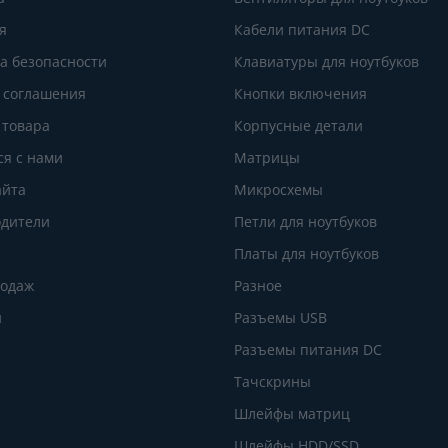
я
Кабели питания DC
а безопасности
Клавиатуры для ноутбуков
 соглашения
Кнопки включения
 товара
Корпусные детали
ся с нами
Матрицы
айта
Микросхемы
дители
Петли для ноутбуков
Платы для ноутбуков
родаж
Разное
и
Разъемы USB
Разъемы питания DC
Тачскрины
Шлейфы матриц
Шлейфы HDD/SSD