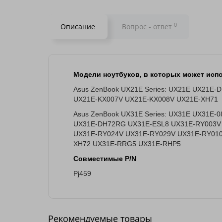
0
Описание
Вопрос - ответ
Модели ноутбуков, в которых может испо
Asus ZenBook UX21E Series: UX21E UX21E
UX21E-KX007V UX21E-KX008V UX21E-XH71
Asus ZenBook UX31E Series: UX31E UX31E
UX31E-DH72RG UX31E-ESL8 UX31E-RY003V
UX31E-RY024V UX31E-RY029V UX31E-RY010
XH72 UX31E-RRG5 UX31E-RHP5
Совместимые P/N
Pj459
Рекомендуемые товары