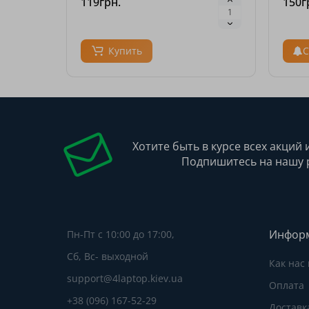
119грн.
150г
Купить
С
Хотите быть в курсе всех акций 
Подпишитесь на нашу 
Инфор
Пн-Пт с 10:00 до 17:00,
Сб, Вс- выходной
Как нас
support@4laptop.kiev.ua
Оплата
+38 (096) 167-52-29
Доставк