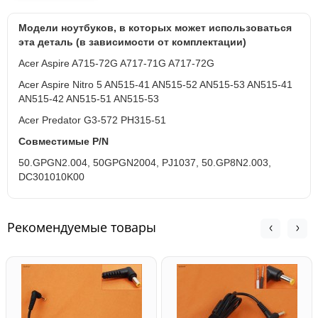
Модели ноутбуков, в которых может использоваться
эта деталь (в зависимости от комплектации)
Acer Aspire A715-72G A717-71G A717-72G
Acer Aspire
Nitro
5
AN515-41 AN515-52 AN515-53
AN515-41
AN515-42 AN515-51 AN515-53
Acer Predator G3-572 PH315-51
Совместимые P/N
50.GPGN2.004,
50GPGN2004,
PJ1037,
50.GP8N2.003,
DC301010K00
Рекомендуемые товары