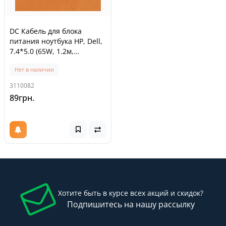
DC Кабель для блока
питания ноутбука HP, Dell,
7.4*5.0 (65W, 1.2м,
двухпроводной*0.3мм2,
Нет в наличии
медный, с ферритом)
3110082
89грн.
Хотите быть в курсе всех акций и скидок?
Подпишитесь на нашу рассылку