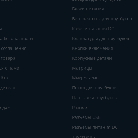
Блоки питания
а
Вентиляторы для ноутбуков
я
Кабели питания DC
а безопасности
Клавиатуры для ноутбуков
 соглашения
Кнопки включения
 товара
Корпусные детали
ся с нами
Матрицы
айта
Микросхемы
дители
Петли для ноутбуков
Платы для ноутбуков
родаж
Разное
и
Разъемы USB
Разъемы питания DC
Тачскрины