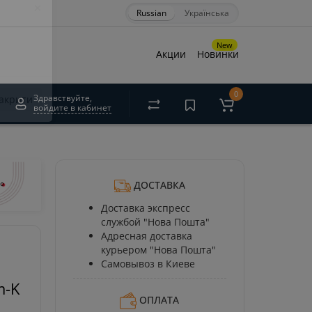
Russian
Українська
×
New
Акции
Новинки
0
Здравствуйте,
войдите в кабинет
акрити
ДОСТАВКА
Доставка экспресс
службой "Нова Пошта"
Адресная доставка
курьером "Нова Пошта"
Самовывоз в Киеве
m-K
ОПЛАТА