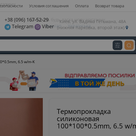
езопасности
Условия соглашения
Оплата
Возврат товара
газину
+38 (096) 167-52-29
Киев, ул. Вадима Гетьмана, 48А
Telegram
Viber
(нижняя парковка, второй этаж)
Виберіть будь ласка мову магазину
Russian
Українська
З
0*0.5mm, 6.5 w/m-K
Термопрокладка
силиконовая
100*100*0.5mm, 6.5 w/