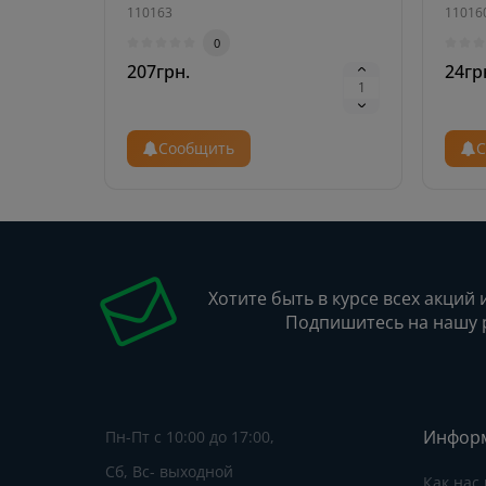
110163
11016
0
207грн.
24гр
Сообщить
С
Хотите быть в курсе всех акций 
Подпишитесь на нашу 
Инфор
Пн-Пт с 10:00 до 17:00,
Сб, Вс- выходной
Как нас