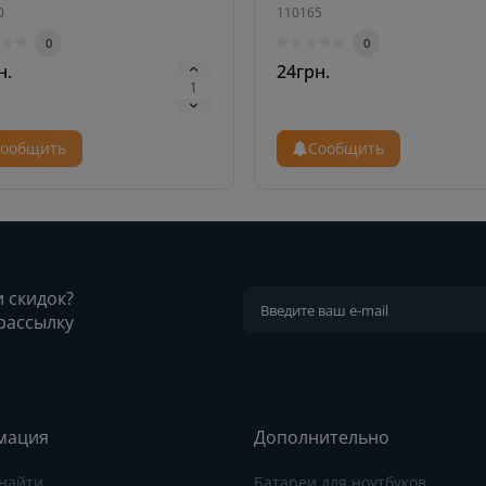
0
110165
0
0
н.
24грн.
ообщить
Сообщить
и скидок?
рассылку
мация
Дополнительно
 найти
Батареи для ноутбуков