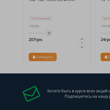
Нет в наличии
Нет 
110163
11016
0
207грн.
24гр
Сообщить
С
Хотите быть в курсе всех акций 
Подпишитесь на нашу 