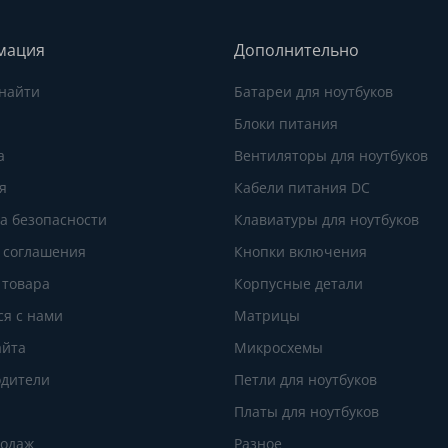
мация
Дополнительно
 найти
Батареи для ноутбуков
Блоки питания
а
Вентиляторы для ноутбуков
я
Кабели питания DC
а безопасности
Клавиатуры для ноутбуков
 соглашения
Кнопки включения
 товара
Корпусные детали
ся с нами
Матрицы
айта
Микросхемы
дители
Петли для ноутбуков
Платы для ноутбуков
родаж
Разное