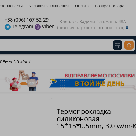
езопасности
Условия соглашения
Оплата
Возврат товара
газину
+38 (096) 167-52-29
Киев, ул. Вадима Гетьмана, 48А
Telegram
Viber
(нижняя парковка, второй этаж)
Виберіть будь ласка мову магазину
Russian
Українська
З
0.5mm, 3.0 w/m-K
Термопрокладка
силиконовая
15*15*0.5mm, 3.0 w/m-