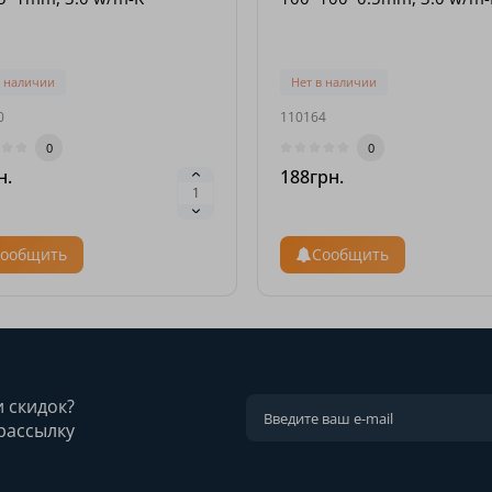
в наличии
Нет в наличии
0
110164
0
0
н.
188грн.
ообщить
Сообщить
и скидок?
рассылку