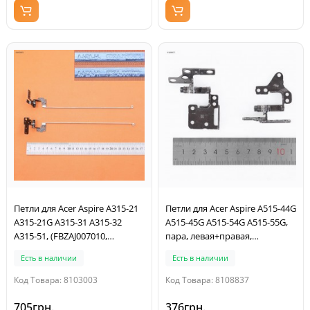
Петли для Acer Aspire A315-21
Петли для Acer Aspire A515-44G
A315-21G A315-31 A315-32
A515-45G A515-54G A515-55G,
A315-51, (FBZAJ007010,
пара, левая+правая,
FBZAJ005010, пара,
33.HGLN7.002, 33.HGLN7.003
Есть в наличии
Есть в наличии
левая+правая)
Код Товара: 8103003
Код Товара: 8108837
705грн.
376грн.