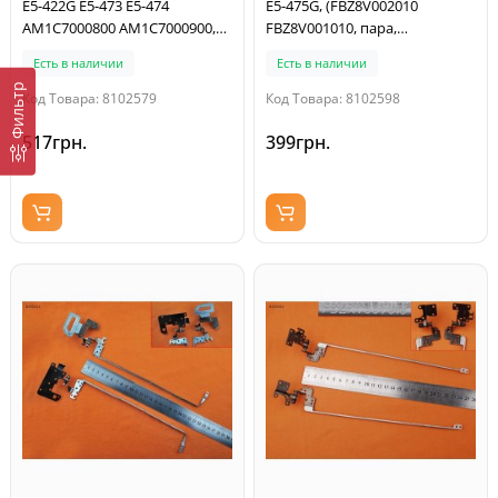
E5-422G E5-473 E5-474
E5-475G, (FBZ8V002010
AM1C7000800 AM1C7000900,
FBZ8V001010, пара,
пара, левая+правая
левая+правая)
Есть в наличии
Есть в наличии
Фильтр
Код Товара: 8102579
Код Товара: 8102598
517грн.
399грн.