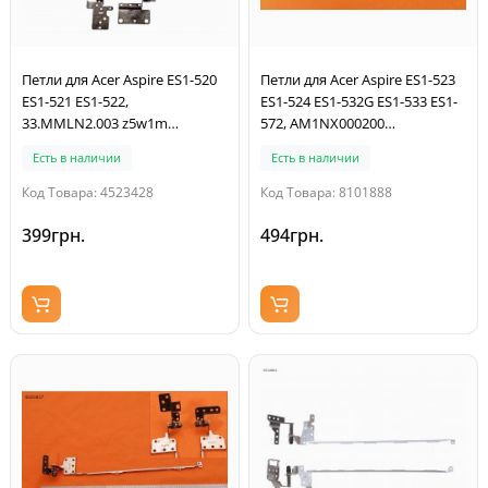
Петли для Acer Aspire ES1-520
Петли для Acer Aspire ES1-523
ES1-521 ES1-522,
ES1-524 ES1-532G ES1-533 ES1-
33.MMLN2.003 z5w1m
572, AM1NX000200
am16g000200 am16g000300,
AM1NX000100, 33.GD0N2.004,
Есть в наличии
Есть в наличии
пара, левая+правая
пара, левая+правая
Код Товара: 4523428
Код Товара: 8101888
399грн.
494грн.