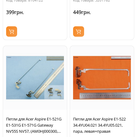
Код Товара: 8104122
Код Товара: 5201782
399грн.
449грн.
Петли для Acer Aspire E1-521G
Петли для Acer Aspire E1-522
E1-531G E1-571G Gateway
34.4YU04.021 34.4YU05.021,
NV55S NV57, (AM0HJ000300,
пара, левая+правая