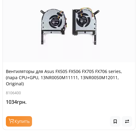
Вентиляторы для Asus FX505 FX506 FX705 FX706 series,
(пара CPU+GPU, 13NR00S0M11111, 13NR00S0M12011,
Original)
8106400
1034грн.
Купить