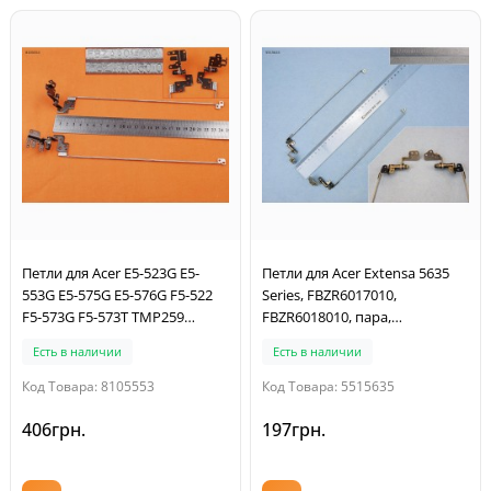
Петли для Acer E5-523G E5-
Петли для Acer Extensa 5635
553G E5-575G E5-576G F5-522
Series, FBZR6017010,
F5-573G F5-573T TMP259
FBZR6018010, пара,
NE574, (FBZAA014010,
левая+правая
Есть в наличии
Есть в наличии
FBZAA015010, пара,
левая+правая)
Код Товара: 8105553
Код Товара: 5515635
406грн.
197грн.