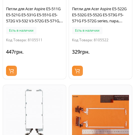
Петли для Acer Aspire E5-511G
Петли для Acer Aspire E5-522G
E5-521G E5-531G E5-551G E5-
E5-532G E5-552G E5-573G F5-
572G V3-532 V3-572G E5-571G,
571G F5-572G series, пара,
(пара, левая+правая)
левая+правая, 33.MVHN7.001,
Есть в наличии
Есть в наличии
33.MVHN7.002
Код Товара: 8105511
Код Товара: 8105522
447грн.
329грн.