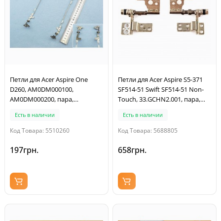
Петли для Acer Aspire One
Петли для Acer Aspire S5-371
D260, AM0DM000100,
SF514-51 Swift SF514-51 Non-
AM0DM000200, пара,
Touch, 33.GCHN2.001, пара,
левая+правая
левая+правая
Есть в наличии
Есть в наличии
Код Товара: 5510260
Код Товара: 5688805
197грн.
658грн.